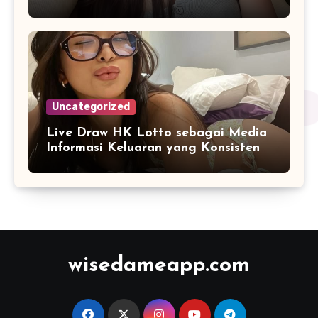
Berbagai Perangkat
Uncategorized
Live Draw HK Lotto sebagai Media
Informasi Keluaran yang Konsisten
wisedameapp.com