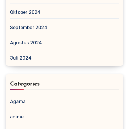
Oktober 2024
September 2024
Agustus 2024
Juli 2024
Categories
Agama
anime