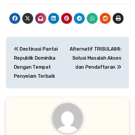
Navigasi
Destinasi Pantai
Alternatif TRISULA88:
pos
Republik Dominika
Solusi Masalah Akses
Dengan Tempat
dan Pendaftaran
Penyelam Terbaik