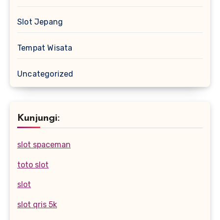
Slot Jepang
Tempat Wisata
Uncategorized
Kunjungi:
slot spaceman
toto slot
slot
slot qris 5k