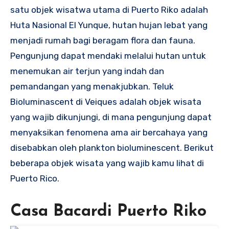
satu objek wisatwa utama di Puerto Riko adalah
Huta Nasional El Yunque, hutan hujan lebat yang
menjadi rumah bagi beragam flora dan fauna.
Pengunjung dapat mendaki melalui hutan untuk
menemukan air terjun yang indah dan
pemandangan yang menakjubkan. Teluk
Bioluminascent di Veiques adalah objek wisata
yang wajib dikunjungi, di mana pengunjung dapat
menyaksikan fenomena ama air bercahaya yang
disebabkan oleh plankton bioluminescent. Berikut
beberapa objek wisata yang wajib kamu lihat di
Puerto Rico.
Casa Bacardi Puerto Riko