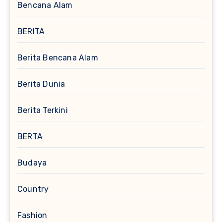
Bencana Alam
BERITA
Berita Bencana Alam
Berita Dunia
Berita Terkini
BERTA
Budaya
Country
Fashion