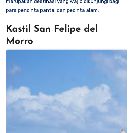
merupakan destinasi yang wajib dikunjungi bagi
para pencinta pantai dan pecinta alam.
Kastil San Felipe del
Morro