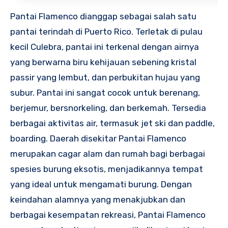
Pantai Flamenco dianggap sebagai salah satu
pantai terindah di Puerto Rico. Terletak di pulau
kecil Culebra, pantai ini terkenal dengan airnya
yang berwarna biru kehijauan sebening kristal
passir yang lembut, dan perbukitan hujau yang
subur. Pantai ini sangat cocok untuk berenang,
berjemur, bersnorkeling, dan berkemah. Tersedia
berbagai aktivitas air, termasuk jet ski dan paddle,
boarding. Daerah disekitar Pantai Flamenco
merupakan cagar alam dan rumah bagi berbagai
spesies burung eksotis, menjadikannya tempat
yang ideal untuk mengamati burung. Dengan
keindahan alamnya yang menakjubkan dan
berbagai kesempatan rekreasi, Pantai Flamenco