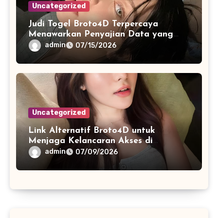
Uncategorized
Judi Togel Broto4D Terpercaya
Menawarkan Penyajian Data yang
Lebih Terorganisir untuk Pengguna
admin
07/15/2026
Uncategorized
Link Alternatif Broto4D untuk
Menjaga Kelancaran Akses di
Berbagai Perangkat
admin
07/09/2026