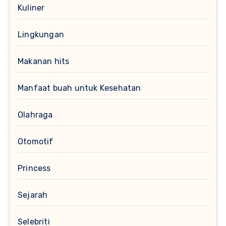
Kuliner
Lingkungan
Makanan hits
Manfaat buah untuk Kesehatan
Olahraga
Otomotif
Princess
Sejarah
Selebriti