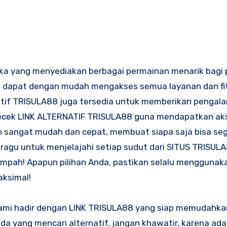
a dapat dengan mudah mengakses semua layanan dan fi
rnatif TRISULA88 juga tersedia untuk memberikan pengal
ngecek LINK ALTERNATIF TRISULA88 guna mendapatkan ak
n sangat mudah dan cepat, membuat siapa saja bisa se
ragu untuk menjelajahi setiap sudut dari SITUS TRISUL
pah! Apapun pilihan Anda, pastikan selalu menggunaka
aksimal!
Kami hadir dengan LINK TRISULA88 yang siap memudahka
da yang mencari alternatif, jangan khawatir, karena ad