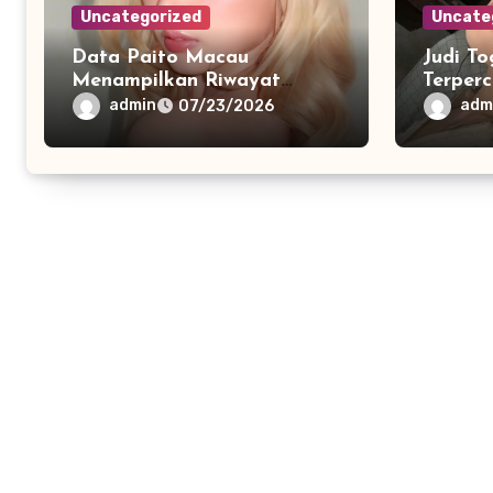
Uncategorized
Uncate
Data Paito Macau
Judi T
Menampilkan Riwayat
Terper
Angka dalam Tampilan
Penyaj
admin
adm
07/23/2026
yang Lebih Teratur dan
Terorga
Mudah Dipahami
Pengg