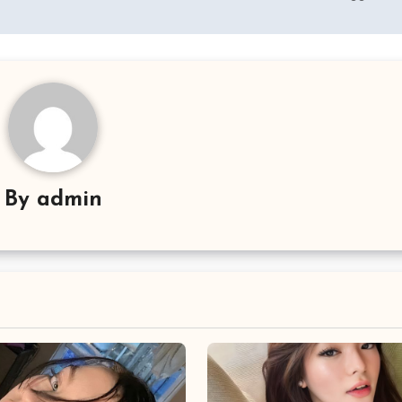
By
admin