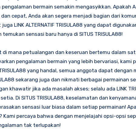
ga pengalaman bermain semakin mengasyikkan. Apakah 
n cepat, Anda akan segera menjadi bagian dari komun
at juga LINK ALTERNATIF TRISULA88 yang dapat digunaka
n temukan sensasi baru hanya di SITUS TRISULA88!
t di mana petualangan dan keseruan bertemu dalam sat
arkan pengalaman bermain yang lebih bervariasi, kami 
F TRISULA88 yang handal, semua anggota dapat dengan
LA88 sekarang juga dan nikmati berbagai permainan se
gan khawatir jika ada masalah akses; selalu ada LINK T
 setia. Di SITUS TRISULA88, keselamatan dan kenyaman
merasakan sensasi luar biasa dalam setiap permainan! A
Kami percaya bahwa dengan menjelajahi opsi-opsi sep
galaman tak terlupakan!