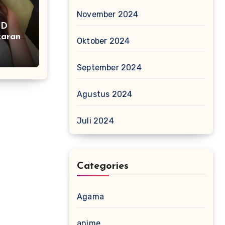
November 2024
4D
caran
Oktober 2024
September 2024
Agustus 2024
Juli 2024
Categories
Agama
anime