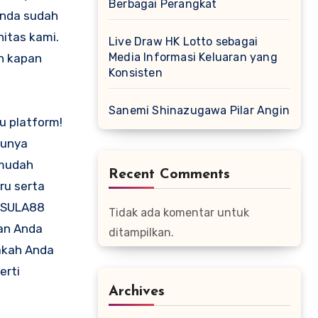
Berbagai Perangkat
Anda sudah
itas kami.
Live Draw HK Lotto sebagai
Media Informasi Keluaran yang
n kapan
Konsisten
Sanemi Shinazugawa Pilar Angin
u platform!
punya
 mudah
Recent Comments
ru serta
RISULA88
Tidak ada komentar untuk
an Anda
ditampilkan.
pakah Anda
erti
Archives