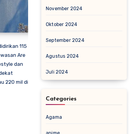
November 2024
Oktober 2024
September 2024
dirikan 115
kawasan Are
Agustus 2024
estyle dan
Juli 2024
rdekat
u 220 mil di
Categories
Agama
anime