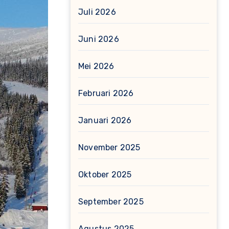
Juli 2026
Juni 2026
Mei 2026
Februari 2026
Januari 2026
November 2025
Oktober 2025
September 2025
Agustus 2025