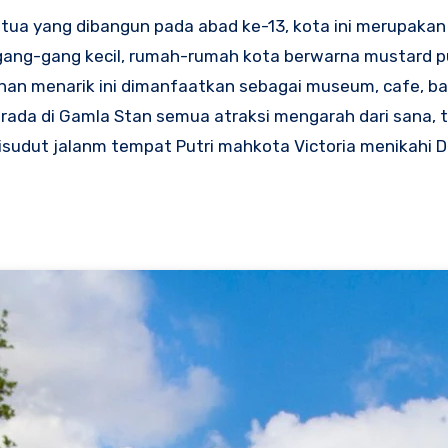
a yang dibangun pada abad ke-13, kota ini merupakan l
, gang-gang kecil, rumah-rumah kota berwarna mustard 
unan menarik ini dimanfaatkan sebagai museum, cafe, b
erada di Gamla Stan semua atraksi mengarah dari sana,
Disudut jalanm tempat Putri mahkota Victoria menikahi D