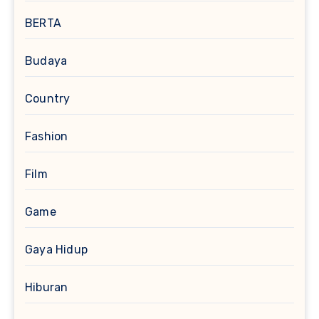
BERTA
Budaya
Country
Fashion
Film
Game
Gaya Hidup
Hiburan