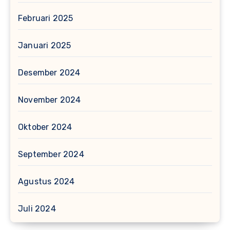
Februari 2025
Januari 2025
Desember 2024
November 2024
Oktober 2024
September 2024
Agustus 2024
Juli 2024