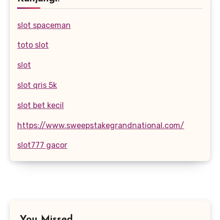
slot spaceman
toto slot
slot
slot qris 5k
slot bet kecil
https://www.sweepstakegrandnational.com/
slot777 gacor
You Missed