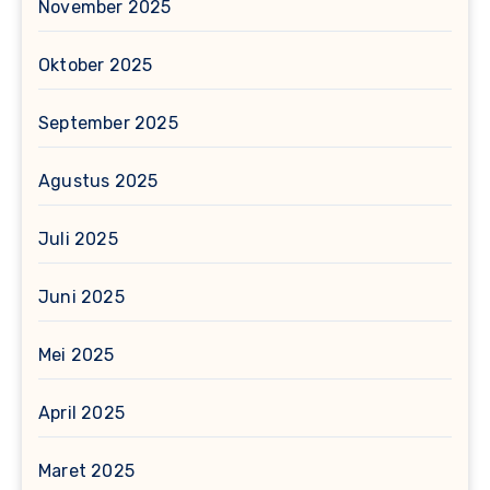
November 2025
Oktober 2025
September 2025
Agustus 2025
Juli 2025
Juni 2025
Mei 2025
April 2025
Maret 2025