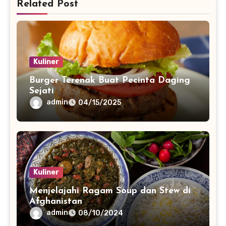
Related Post
Kuliner
Burger Terenak Buat Pecinta Daging
Sejati
admin
04/15/2025
Kuliner
Menjelajahi Ragam Soup dan Stew di
Afghanistan
admin
08/10/2024