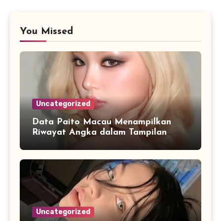
You Missed
Uncategorized
Data Paito Macau Menampilkan
Riwayat Angka dalam Tampilan
yang Lebih Teratur dan Mudah
Dipahami
Uncategorized