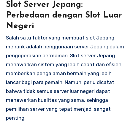
Slot Server Jepang:
Perbedaan dengan Slot Luar
Negeri
Salah satu faktor yang membuat slot Jepang
menarik adalah penggunaan server Jepang dalam
pengoperasian permainan. Slot server Jepang
menawarkan sistem yang lebih cepat dan efisien,
memberikan pengalaman bermain yang lebih
lancar bagi para pemain. Namun, perlu dicatat
bahwa tidak semua server luar negeri dapat
menawarkan kualitas yang sama, sehingga
pemilihan server yang tepat menjadi sangat
penting.