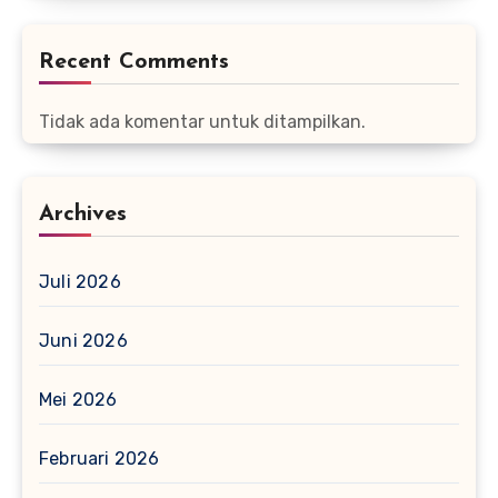
Recent Comments
Tidak ada komentar untuk ditampilkan.
Archives
Juli 2026
Juni 2026
Mei 2026
Februari 2026