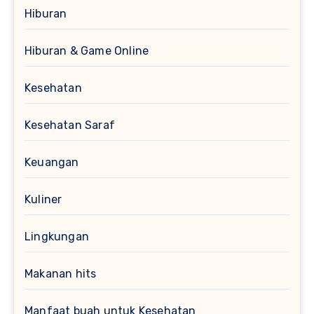
Hiburan
Hiburan & Game Online
Kesehatan
Kesehatan Saraf
Keuangan
Kuliner
Lingkungan
Makanan hits
Manfaat buah untuk Kesehatan