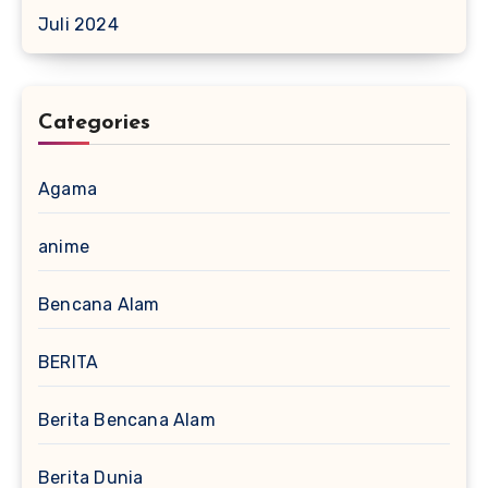
Juli 2024
Categories
Agama
anime
Bencana Alam
BERITA
Berita Bencana Alam
Berita Dunia