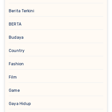
Berita Terkini
BERTA
Budaya
Country
Fashion
Film
Game
Gaya Hidup