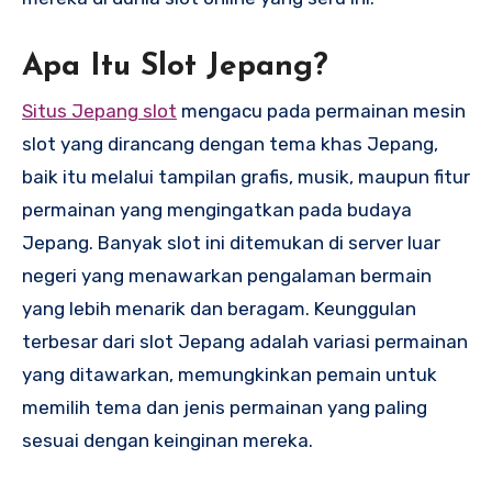
Apa Itu Slot Jepang?
Situs Jepang slot
mengacu pada permainan mesin
slot yang dirancang dengan tema khas Jepang,
baik itu melalui tampilan grafis, musik, maupun fitur
permainan yang mengingatkan pada budaya
Jepang. Banyak slot ini ditemukan di server luar
negeri yang menawarkan pengalaman bermain
yang lebih menarik dan beragam. Keunggulan
terbesar dari slot Jepang adalah variasi permainan
yang ditawarkan, memungkinkan pemain untuk
memilih tema dan jenis permainan yang paling
sesuai dengan keinginan mereka.