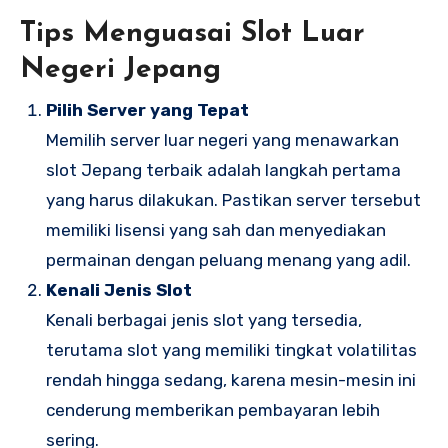
Tips Menguasai Slot Luar
Negeri Jepang
Pilih Server yang Tepat
Memilih server luar negeri yang menawarkan
slot Jepang terbaik adalah langkah pertama
yang harus dilakukan. Pastikan server tersebut
memiliki lisensi yang sah dan menyediakan
permainan dengan peluang menang yang adil.
Kenali Jenis Slot
Kenali berbagai jenis slot yang tersedia,
terutama slot yang memiliki tingkat volatilitas
rendah hingga sedang, karena mesin-mesin ini
cenderung memberikan pembayaran lebih
sering.