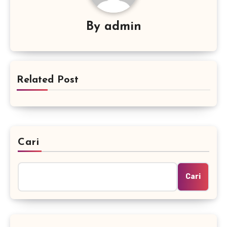
By
admin
Related Post
Cari
Cari