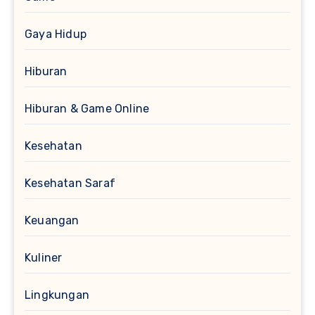
Gaya Hidup
Hiburan
Hiburan & Game Online
Kesehatan
Kesehatan Saraf
Keuangan
Kuliner
Lingkungan