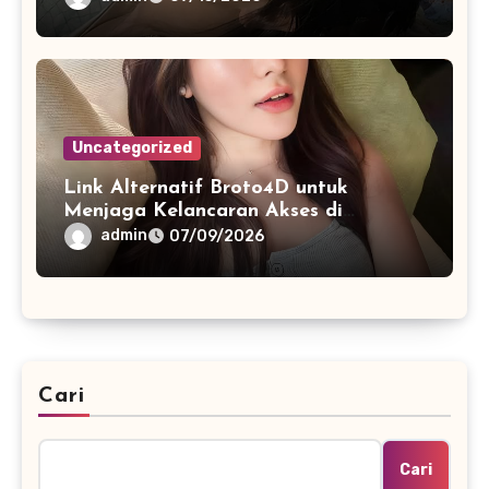
Uncategorized
Link Alternatif Broto4D untuk
Menjaga Kelancaran Akses di
Berbagai Perangkat
admin
07/09/2026
Cari
Cari