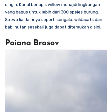
dingin. Kanal berlapis willow menajdi lingkungan
yang bagus untuk lebih dari 300 speies burung.
Satwa liar lainnya seperti serigala, wildacats dan
babi hutan sesekali juga dapat ditemukan disini.
Poiana Brasov