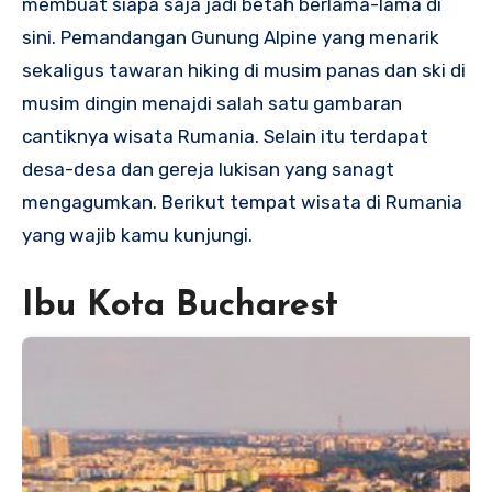
membuat siapa saja jadi betah berlama-lama di
sini. Pemandangan Gunung Alpine yang menarik
sekaligus tawaran hiking di musim panas dan ski di
musim dingin menajdi salah satu gambaran
cantiknya wisata Rumania. Selain itu terdapat
desa-desa dan gereja lukisan yang sanagt
mengagumkan. Berikut tempat wisata di Rumania
yang wajib kamu kunjungi.
Ibu Kota Bucharest