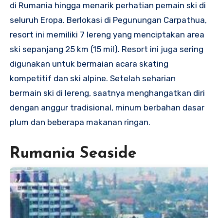
di Rumania hingga menarik perhatian pemain ski di
seluruh Eropa. Berlokasi di Pegunungan Carpathua,
resort ini memiliki 7 lereng yang menciptakan area
ski sepanjang 25 km (15 mil). Resort ini juga sering
digunakan untuk bermaian acara skating
kompetitif dan ski alpine. Setelah seharian
bermain ski di lereng, saatnya menghangatkan diri
dengan anggur tradisional, minum berbahan dasar
plum dan beberapa makanan ringan.
Rumania Seaside