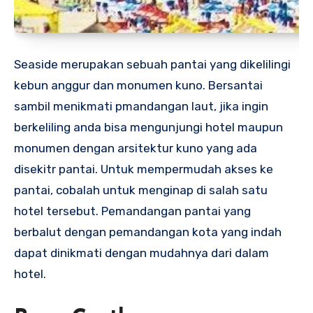
Seaside merupakan sebuah pantai yang dikelilingi
kebun anggur dan monumen kuno. Bersantai
sambil menikmati pmandangan laut, jika ingin
berkeliling anda bisa mengunjungi hotel maupun
monumen dengan arsitektur kuno yang ada
disekitr pantai. Untuk mempermudah akses ke
pantai, cobalah untuk menginap di salah satu
hotel tersebut. Pemandangan pantai yang
berbalut dengan pemandangan kota yang indah
dapat dinikmati dengan mudahnya dari dalam
hotel.