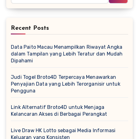
Recent Posts
Data Paito Macau Menampilkan Riwayat Angka
dalam Tampilan yang Lebih Teratur dan Mudah
Dipahami
Judi Togel Broto4D Terpercaya Menawarkan
Penyajian Data yang Lebih Terorganisir untuk
Pengguna
Link Alternatif Broto4D untuk Menjaga
Kelancaran Akses di Berbagai Perangkat
Live Draw HK Lotto sebagai Media Informasi
Keluaran yang Konsisten