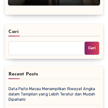
Cari
Cari
Recent Posts
Data Paito Macau Menampilkan Riwayat Angka
dalam Tampilan yang Lebih Teratur dan Mudah
Dipahami