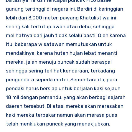
gunung tertinggi di negara ini. Berdiri di keringgian
lebih dari 3.000 meter, pawang Khatulistiwa ini
sering kali tertutup awan atau debu, sehingga
melihatnya dari jauh tidak selalu pasti. Oleh karena
itu, beberapa wisatawan memutuskan untuk
mendakinya, karena hutan hujan lebat menanti
mereka. jalan menuju puncak sudah beraspal
sehingga sering terlihat kendaraan, terkadang
pengendara sepeda motor. Sementara itu, para
pendaki harus bersiap untuk berjalan kaki sejauh
18 mil dengan pemandu, yang akan berbagi sejarah
daerah tersebut. Di atas, mereka akan merasakan
kaki mereka terbakar namun akan merasa puas
telah menklukan puncak yang menakjubkan.