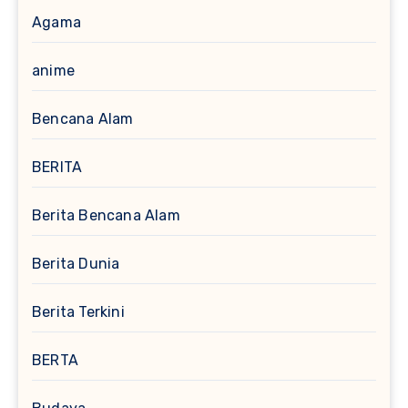
Agama
anime
Bencana Alam
BERITA
Berita Bencana Alam
Berita Dunia
Berita Terkini
BERTA