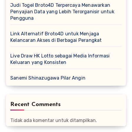
Judi Togel Broto4D Terpercaya Menawarkan
Penyajian Data yang Lebih Terorganisir untuk
Pengguna
Link Alternatif Broto4D untuk Menjaga
Kelancaran Akses di Berbagai Perangkat
Live Draw HK Lotto sebagai Media Informasi
Keluaran yang Konsisten
Sanemi Shinazugawa Pilar Angin
Recent Comments
Tidak ada komentar untuk ditampilkan.