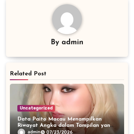
By
admin
Related Post
Uncategorized
Data Paito Macau Menampilkan
Riwayat Angka dalam Tampilan yang
Lebih Teratur dan Mudah Dipahami
admin
07/23/2026