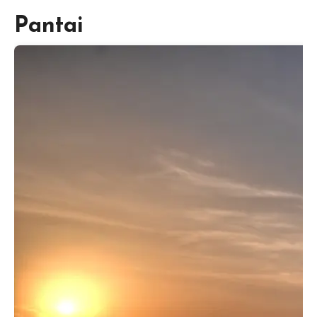
Pantai