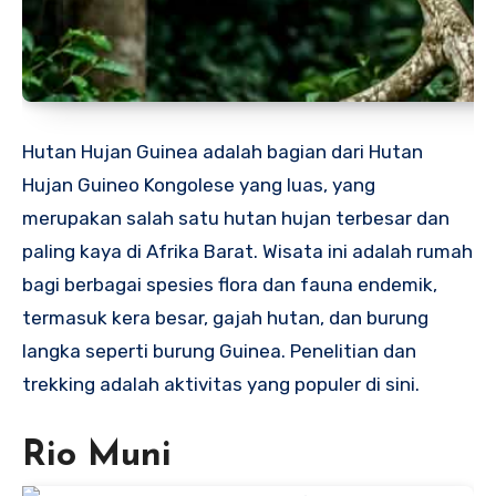
Hutan Hujan Guinea adalah bagian dari Hutan
Hujan Guineo Kongolese yang luas, yang
merupakan salah satu hutan hujan terbesar dan
paling kaya di Afrika Barat. Wisata ini adalah rumah
bagi berbagai spesies flora dan fauna endemik,
termasuk kera besar, gajah hutan, dan burung
langka seperti burung Guinea. Penelitian dan
trekking adalah aktivitas yang populer di sini.
Rio Muni