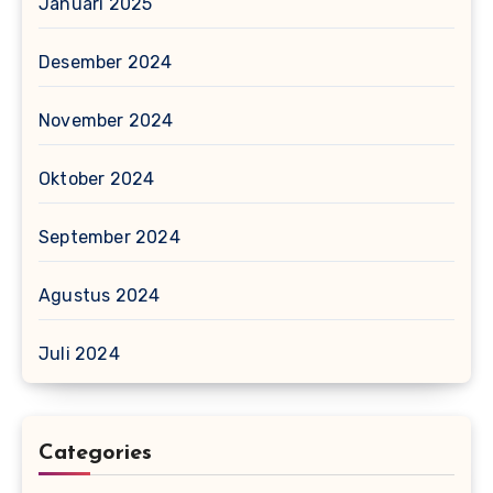
Januari 2025
Desember 2024
November 2024
Oktober 2024
September 2024
Agustus 2024
Juli 2024
Categories