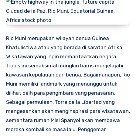
Rio Muni merupakan wilayah benua Guinea
Khatulistiwa atau yang berada di saratan Afrika.
Wisatawan yang ingin memanfaatkan negara
tropis ini semaksimal mungkin harus menjelajahi
kawasan kepulauan dan benua. Bagaimanapun, Rio
Muni memiliki landmark yang menunggu untuk
dilihat oelh para pengmbara yang penasaran.
Sebagai permulaan, Torre de la Libertad yang
mengesankan akan menginspirasi para wisatawan,
sementara rumah Misi Spanyol akan membawa
mereka kembali ke masa lalu. Penggemar