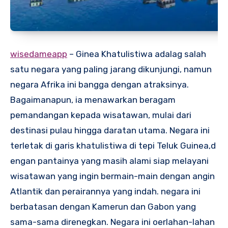
wisedameapp
– Ginea Khatulistiwa adalag salah
satu negara yang paling jarang dikunjungi, namun
negara Afrika ini bangga dengan atraksinya.
Bagaimanapun, ia menawarkan beragam
pemandangan kepada wisatawan, mulai dari
destinasi pulau hingga daratan utama. Negara ini
terletak di garis khatulistiwa di tepi Teluk Guinea,d
engan pantainya yang masih alami siap melayani
wisatawan yang ingin bermain-main dengan angin
Atlantik dan perairannya yang indah. negara ini
berbatasan dengan Kamerun dan Gabon yang
sama-sama direnegkan. Negara ini oerlahan-lahan