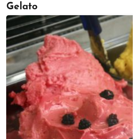
Gelato