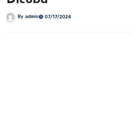
Dicoba
By
admin
07/17/2024