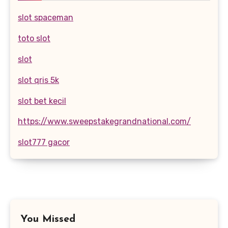
slot spaceman
toto slot
slot
slot qris 5k
slot bet kecil
https://www.sweepstakegrandnational.com/
slot777 gacor
You Missed