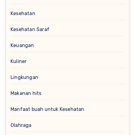
Kesehatan
Kesehatan Saraf
Keuangan
Kuliner
Lingkungan
Makanan hits
Manfaat buah untuk Kesehatan
Olahraga