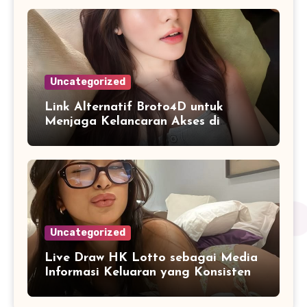
Uncategorized
Link Alternatif Broto4D untuk
Menjaga Kelancaran Akses di
Berbagai Perangkat
Uncategorized
Live Draw HK Lotto sebagai Media
Informasi Keluaran yang Konsisten