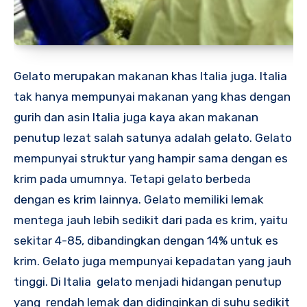
Gelato merupakan makanan khas Italia juga. Italia
tak hanya mempunyai makanan yang khas dengan
gurih dan asin Italia juga kaya akan makanan
penutup lezat salah satunya adalah gelato. Gelato
mempunyai struktur yang hampir sama dengan es
krim pada umumnya. Tetapi gelato berbeda
dengan es krim lainnya. Gelato memiliki lemak
mentega jauh lebih sedikit dari pada es krim, yaitu
sekitar 4-85, dibandingkan dengan 14% untuk es
krim. Gelato juga mempunyai kepadatan yang jauh
tinggi. Di Italia gelato menjadi hidangan penutup
yang rendah lemak dan didinginkan di suhu sedikit