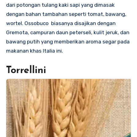
dari potongan tulang kaki sapi yang dimasak
dengan bahan tambahan seperti tomat, bawang,
wortel. Ossobuco biasanya disajikan dengan
Gremota, campuran daun peterseli, kulit jeruk, dan
bawang putih yang memberikan aroma segar pada
makanan khas Italia ini.
Torrellini