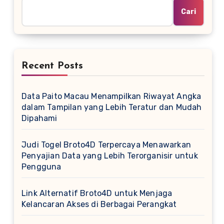
Cari
Recent Posts
Data Paito Macau Menampilkan Riwayat Angka
dalam Tampilan yang Lebih Teratur dan Mudah
Dipahami
Judi Togel Broto4D Terpercaya Menawarkan
Penyajian Data yang Lebih Terorganisir untuk
Pengguna
Link Alternatif Broto4D untuk Menjaga
Kelancaran Akses di Berbagai Perangkat