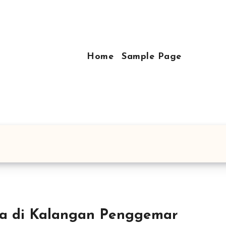
Home
Sample Page
ya di Kalangan Penggemar