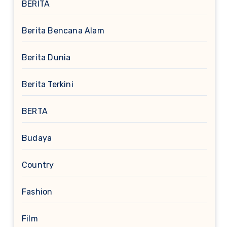
BERITA
Berita Bencana Alam
Berita Dunia
Berita Terkini
BERTA
Budaya
Country
Fashion
Film