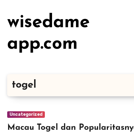
Lewati
ke
wisedame
konten
app.com
togel
Uncategorized
Macau Togel dan Popularitasn