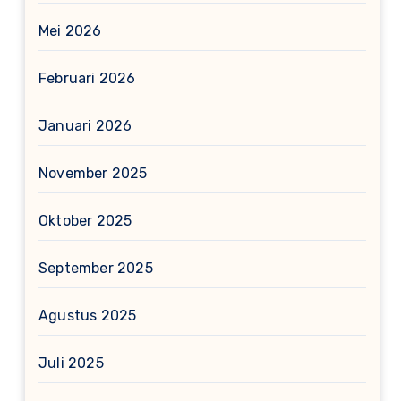
Mei 2026
Februari 2026
Januari 2026
November 2025
Oktober 2025
September 2025
Agustus 2025
Juli 2025