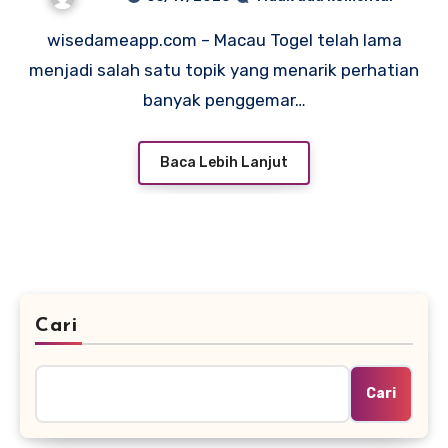
Internasional
wisedameapp.com – Macau Togel telah lama
menjadi salah satu topik yang menarik perhatian
banyak penggemar…
Baca Lebih Lanjut
Cari
Cari