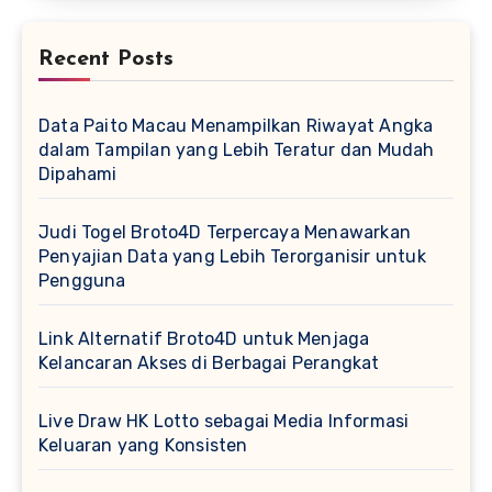
Recent Posts
Data Paito Macau Menampilkan Riwayat Angka
dalam Tampilan yang Lebih Teratur dan Mudah
Dipahami
Judi Togel Broto4D Terpercaya Menawarkan
Penyajian Data yang Lebih Terorganisir untuk
Pengguna
Link Alternatif Broto4D untuk Menjaga
Kelancaran Akses di Berbagai Perangkat
Live Draw HK Lotto sebagai Media Informasi
Keluaran yang Konsisten