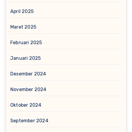
April 2025
Maret 2025
Februari 2025
Januari 2025
Desember 2024
November 2024
Oktober 2024
September 2024