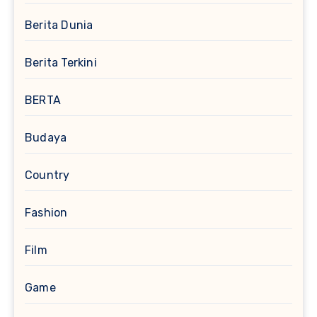
Berita Dunia
Berita Terkini
BERTA
Budaya
Country
Fashion
Film
Game