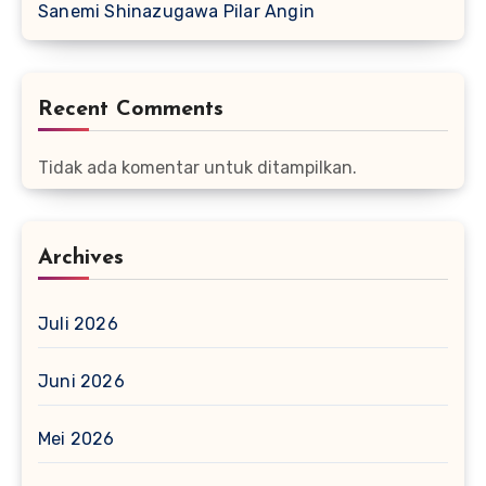
Sanemi Shinazugawa Pilar Angin
Recent Comments
Tidak ada komentar untuk ditampilkan.
Archives
Juli 2026
Juni 2026
Mei 2026