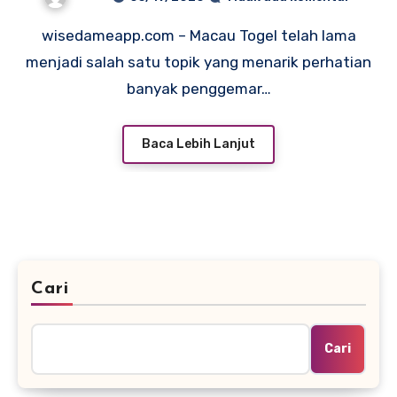
Internasional
wisedameapp.com – Macau Togel telah lama
menjadi salah satu topik yang menarik perhatian
banyak penggemar…
Baca Lebih Lanjut
Cari
Cari