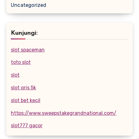
Uncategorized
Kunjungi:
slot spaceman
toto slot
slot
slot qris 5k
slot bet kecil
https://www.sweepstakegrandnational.com/
slot777 gacor