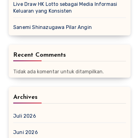
Live Draw HK Lotto sebagai Media Informasi
Keluaran yang Konsisten
Sanemi Shinazugawa Pilar Angin
Recent Comments
Tidak ada komentar untuk ditampilkan.
Archives
Juli 2026
Juni 2026