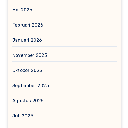
Mei 2026
Februari 2026
Januari 2026
November 2025
Oktober 2025
September 2025
Agustus 2025
Juli 2025