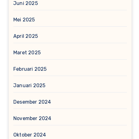
Juni 2025
Mei 2025
April 2025
Maret 2025
Februari 2025
Januari 2025
Desember 2024
November 2024
Oktober 2024