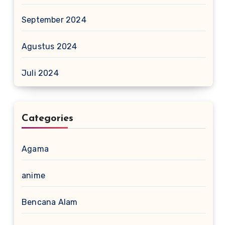
September 2024
Agustus 2024
Juli 2024
Categories
Agama
anime
Bencana Alam