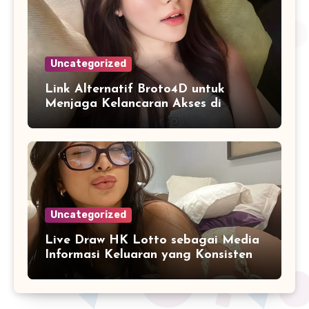
Uncategorized
Link Alternatif Broto4D untuk
Menjaga Kelancaran Akses di
Berbagai Perangkat
Uncategorized
Live Draw HK Lotto sebagai Media
Informasi Keluaran yang Konsisten