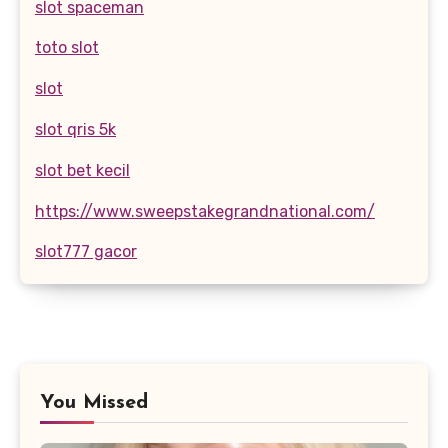
slot spaceman
toto slot
slot
slot qris 5k
slot bet kecil
https://www.sweepstakegrandnational.com/
slot777 gacor
You Missed