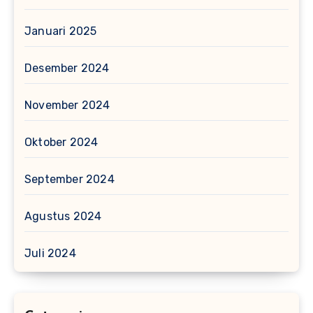
Januari 2025
Desember 2024
November 2024
Oktober 2024
September 2024
Agustus 2024
Juli 2024