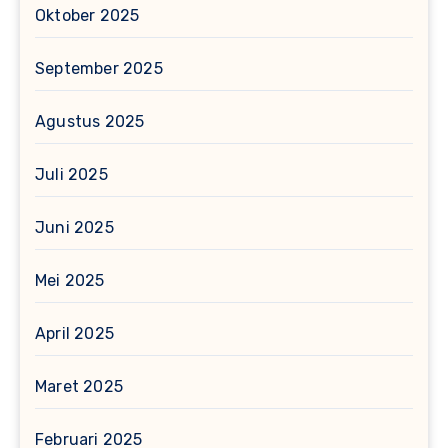
Oktober 2025
September 2025
Agustus 2025
Juli 2025
Juni 2025
Mei 2025
April 2025
Maret 2025
Februari 2025