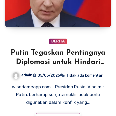
BERITA
Putin Tegaskan Pentingnya
Diplomasi untuk Hindari
Penggunaan Senjata
admin
05/05/2025
Tidak ada komentar
Nuklir di Ukraina
wisedameapp.com – Presiden Rusia, Vladimir
Putin, berharap senjata nuklir tidak perlu
digunakan dalam konflik yang…