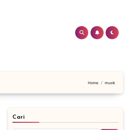
Home
musik
Cari