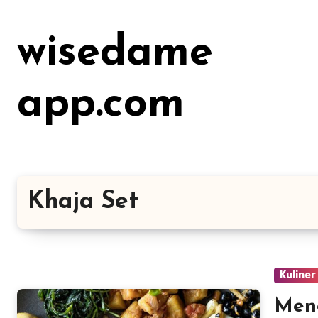
Lewati
ke
wisedame
konten
app.com
Khaja Set
Kuliner
Meng