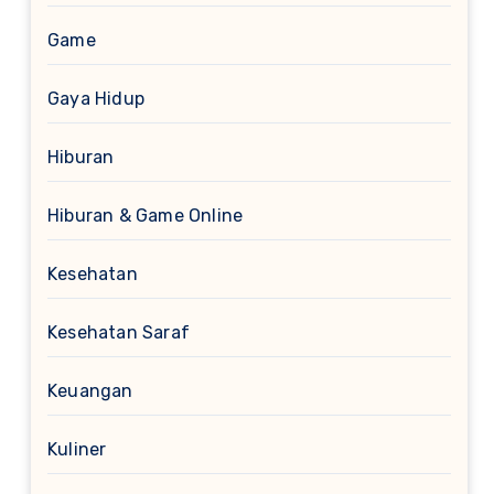
Game
Gaya Hidup
Hiburan
Hiburan & Game Online
Kesehatan
Kesehatan Saraf
Keuangan
Kuliner