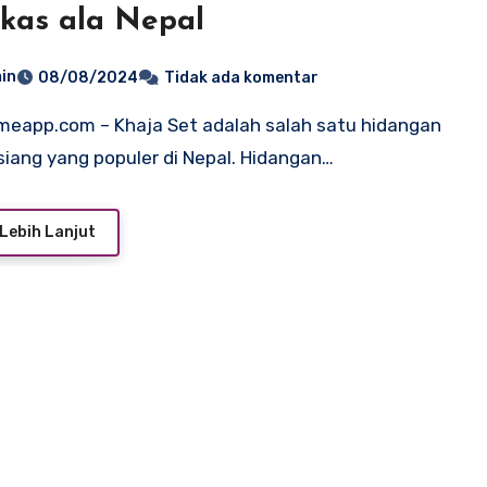
kas ala Nepal
in
08/08/2024
Tidak ada komentar
iang yang populer di Nepal. Hidangan…
Lebih Lanjut