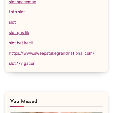
slot spaceman
toto slot
slot
slot qris 5k
slot bet kecil
https://www.sweepstakegrandnational.com/
slot777 gacor
You Missed