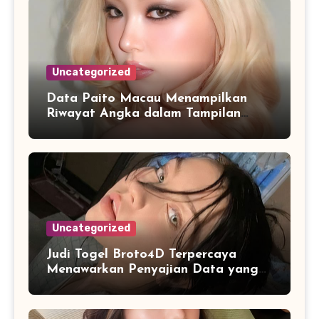
Uncategorized
Data Paito Macau Menampilkan
Riwayat Angka dalam Tampilan
yang Lebih Teratur dan Mudah
Dipahami
Uncategorized
Judi Togel Broto4D Terpercaya
Menawarkan Penyajian Data yang
Lebih Terorganisir untuk Pengguna