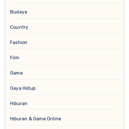
Budaya
Country
Fashion
Film
Game
Gaya Hidup
Hiburan
Hiburan & Game Online