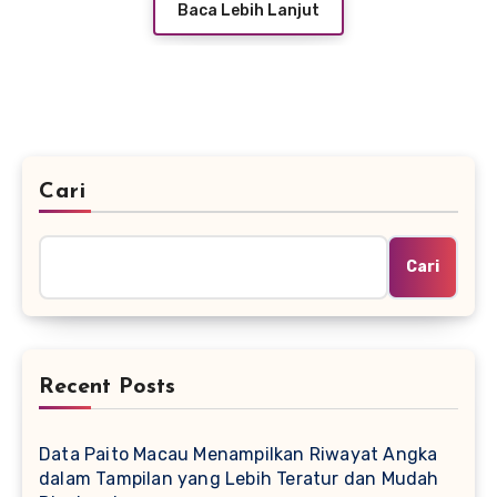
Baca Lebih Lanjut
Cari
Cari
Recent Posts
Data Paito Macau Menampilkan Riwayat Angka
dalam Tampilan yang Lebih Teratur dan Mudah