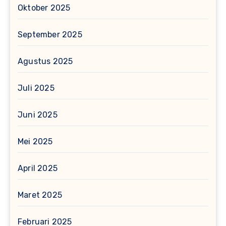
Oktober 2025
September 2025
Agustus 2025
Juli 2025
Juni 2025
Mei 2025
April 2025
Maret 2025
Februari 2025