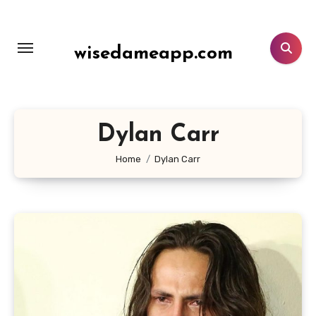
Lewati
ke
konten
wisedameapp.com
Dylan Carr
Home
Dylan Carr