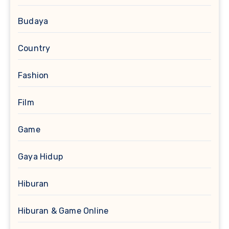
Budaya
Country
Fashion
Film
Game
Gaya Hidup
Hiburan
Hiburan & Game Online