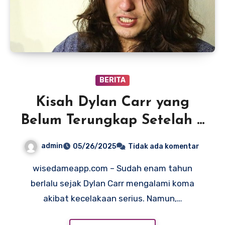
BERITA
Kisah Dylan Carr yang
Belum Terungkap Setelah 6
Tahun
admin
05/26/2025
Tidak ada komentar
wisedameapp.com – Sudah enam tahun
berlalu sejak Dylan Carr mengalami koma
akibat kecelakaan serius. Namun,…