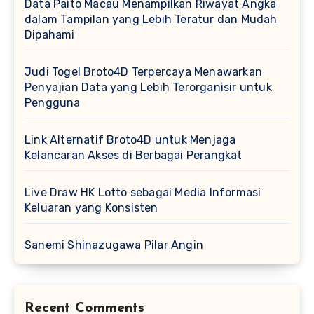
Data Paito Macau Menampilkan Riwayat Angka
dalam Tampilan yang Lebih Teratur dan Mudah
Dipahami
Judi Togel Broto4D Terpercaya Menawarkan
Penyajian Data yang Lebih Terorganisir untuk
Pengguna
Link Alternatif Broto4D untuk Menjaga
Kelancaran Akses di Berbagai Perangkat
Live Draw HK Lotto sebagai Media Informasi
Keluaran yang Konsisten
Sanemi Shinazugawa Pilar Angin
Recent Comments