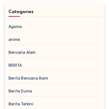
Categories
Agama
anime
Bencana Alam
BERITA
Berita Bencana Alam
Berita Dunia
Berita Terkini