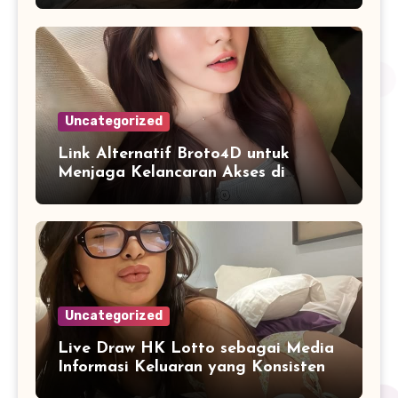
Uncategorized
Link Alternatif Broto4D untuk
Menjaga Kelancaran Akses di
Berbagai Perangkat
Uncategorized
Live Draw HK Lotto sebagai Media
Informasi Keluaran yang Konsisten