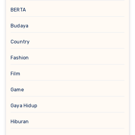
BERTA
Budaya
Country
Fashion
Film
Game
Gaya Hidup
Hiburan