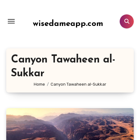
Lewati
ke
konten
wisedameapp.com
Canyon Tawaheen al-
Sukkar
Home
Canyon Tawaheen al-Sukkar