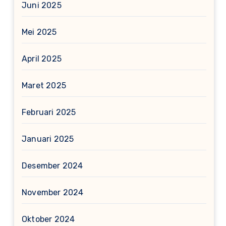
Juni 2025
Mei 2025
April 2025
Maret 2025
Februari 2025
Januari 2025
Desember 2024
November 2024
Oktober 2024