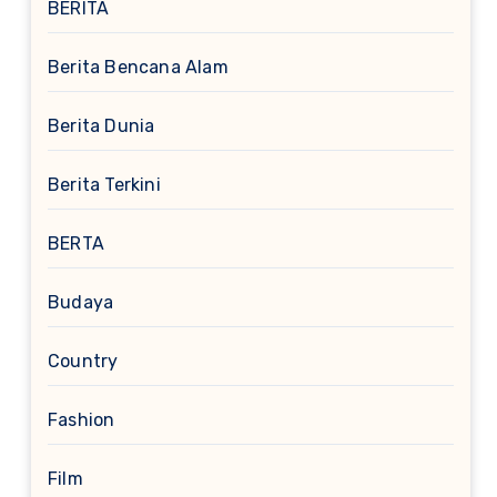
BERITA
Berita Bencana Alam
Berita Dunia
Berita Terkini
BERTA
Budaya
Country
Fashion
Film