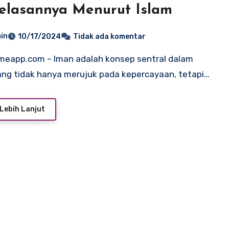
elasannya Menurut Islam
in
10/17/2024
Tidak ada komentar
ang tidak hanya merujuk pada kepercayaan, tetapi…
Lebih Lanjut